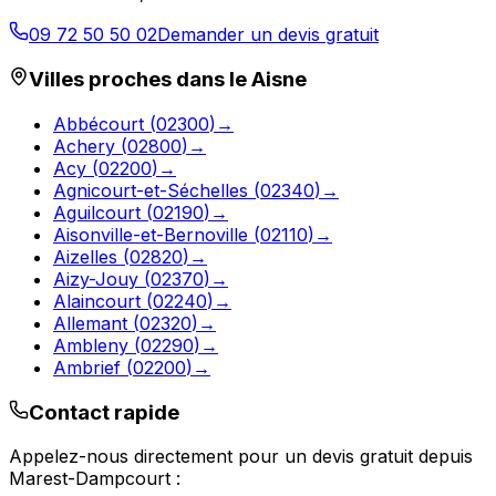
09 72 50 50 02
Demander un devis gratuit
Villes proches dans le
Aisne
Abbécourt
(
02300
)
→
Achery
(
02800
)
→
Acy
(
02200
)
→
Agnicourt-et-Séchelles
(
02340
)
→
Aguilcourt
(
02190
)
→
Aisonville-et-Bernoville
(
02110
)
→
Aizelles
(
02820
)
→
Aizy-Jouy
(
02370
)
→
Alaincourt
(
02240
)
→
Allemant
(
02320
)
→
Ambleny
(
02290
)
→
Ambrief
(
02200
)
→
Contact rapide
Appelez-nous directement pour un devis gratuit depuis
Marest-Dampcourt
: