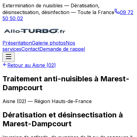
Extermination de nuisibles — Dératisation,
désinsectisation, désinfection — Toute la France
09 72
50 50 02
Présentation
Galerie photos
Nos
services
Contact
Demande de rappel
Retour au
Aisne
(
02
)
Traitement anti-nuisibles à Marest-
Dampcourt
Aisne
(
02
) — Région
Hauts-de-France
Dératisation et désinsectisation
à
Marest-Dampcourt