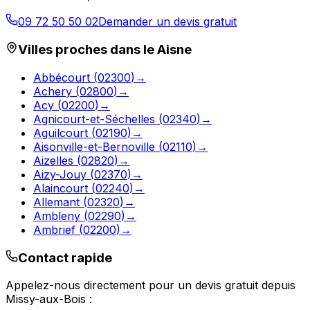
09 72 50 50 02
Demander un devis gratuit
Villes proches dans le
Aisne
Abbécourt
(
02300
)
→
Achery
(
02800
)
→
Acy
(
02200
)
→
Agnicourt-et-Séchelles
(
02340
)
→
Aguilcourt
(
02190
)
→
Aisonville-et-Bernoville
(
02110
)
→
Aizelles
(
02820
)
→
Aizy-Jouy
(
02370
)
→
Alaincourt
(
02240
)
→
Allemant
(
02320
)
→
Ambleny
(
02290
)
→
Ambrief
(
02200
)
→
Contact rapide
Appelez-nous directement pour un devis gratuit depuis
Missy-aux-Bois
: