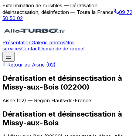
Extermination de nuisibles — Dératisation,
désinsectisation, désinfection — Toute la France
09 72
50 50 02
Présentation
Galerie photos
Nos
services
Contact
Demande de rappel
Retour au
Aisne
(
02
)
Dératisation et désinsectisation à
Missy-aux-Bois (02200)
Aisne
(
02
) — Région
Hauts-de-France
Dératisation et désinsectisation
à
Missy-aux-Bois