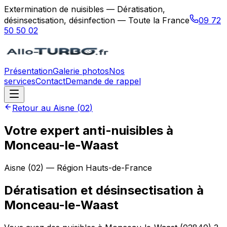
Extermination de nuisibles — Dératisation,
désinsectisation, désinfection — Toute la France
09 72
50 50 02
Présentation
Galerie photos
Nos
services
Contact
Demande de rappel
Retour au
Aisne
(
02
)
Votre expert anti-nuisibles à
Monceau-le-Waast
Aisne
(
02
) — Région
Hauts-de-France
Dératisation et désinsectisation
à
Monceau-le-Waast