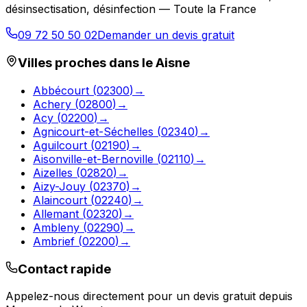
désinsectisation, désinfection — Toute la France
09 72 50 50 02
Demander un devis gratuit
Villes proches dans le
Aisne
Abbécourt
(
02300
)
→
Achery
(
02800
)
→
Acy
(
02200
)
→
Agnicourt-et-Séchelles
(
02340
)
→
Aguilcourt
(
02190
)
→
Aisonville-et-Bernoville
(
02110
)
→
Aizelles
(
02820
)
→
Aizy-Jouy
(
02370
)
→
Alaincourt
(
02240
)
→
Allemant
(
02320
)
→
Ambleny
(
02290
)
→
Ambrief
(
02200
)
→
Contact rapide
Appelez-nous directement pour un devis gratuit depuis