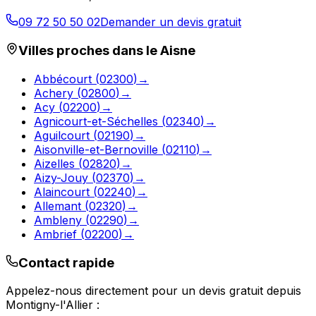
09 72 50 50 02
Demander un devis gratuit
Villes proches dans le
Aisne
Abbécourt
(
02300
)
→
Achery
(
02800
)
→
Acy
(
02200
)
→
Agnicourt-et-Séchelles
(
02340
)
→
Aguilcourt
(
02190
)
→
Aisonville-et-Bernoville
(
02110
)
→
Aizelles
(
02820
)
→
Aizy-Jouy
(
02370
)
→
Alaincourt
(
02240
)
→
Allemant
(
02320
)
→
Ambleny
(
02290
)
→
Ambrief
(
02200
)
→
Contact rapide
Appelez-nous directement pour un devis gratuit depuis
Montigny-l'Allier
: