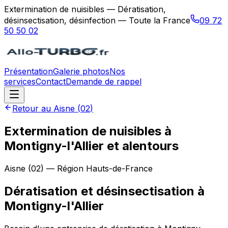
Extermination de nuisibles — Dératisation,
désinsectisation, désinfection — Toute la France
09 72
50 50 02
Présentation
Galerie photos
Nos
services
Contact
Demande de rappel
Retour au
Aisne
(
02
)
Extermination de nuisibles à
Montigny-l'Allier et alentours
Aisne
(
02
) — Région
Hauts-de-France
Dératisation et désinsectisation
à
Montigny-l'Allier