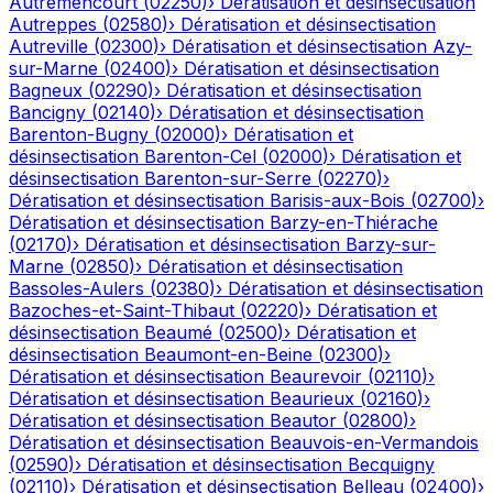
Autremencourt
(
02250
)
›
Dératisation et désinsectisation
Autreppes
(
02580
)
›
Dératisation et désinsectisation
Autreville
(
02300
)
›
Dératisation et désinsectisation
Azy-
sur-Marne
(
02400
)
›
Dératisation et désinsectisation
Bagneux
(
02290
)
›
Dératisation et désinsectisation
Bancigny
(
02140
)
›
Dératisation et désinsectisation
Barenton-Bugny
(
02000
)
›
Dératisation et
désinsectisation
Barenton-Cel
(
02000
)
›
Dératisation et
désinsectisation
Barenton-sur-Serre
(
02270
)
›
Dératisation et désinsectisation
Barisis-aux-Bois
(
02700
)
›
Dératisation et désinsectisation
Barzy-en-Thiérache
(
02170
)
›
Dératisation et désinsectisation
Barzy-sur-
Marne
(
02850
)
›
Dératisation et désinsectisation
Bassoles-Aulers
(
02380
)
›
Dératisation et désinsectisation
Bazoches-et-Saint-Thibaut
(
02220
)
›
Dératisation et
désinsectisation
Beaumé
(
02500
)
›
Dératisation et
désinsectisation
Beaumont-en-Beine
(
02300
)
›
Dératisation et désinsectisation
Beaurevoir
(
02110
)
›
Dératisation et désinsectisation
Beaurieux
(
02160
)
›
Dératisation et désinsectisation
Beautor
(
02800
)
›
Dératisation et désinsectisation
Beauvois-en-Vermandois
(
02590
)
›
Dératisation et désinsectisation
Becquigny
(
02110
)
›
Dératisation et désinsectisation
Belleau
(
02400
)
›