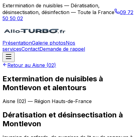
Extermination de nuisibles — Dératisation,
désinsectisation, désinfection — Toute la France
09 72
50 50 02
Présentation
Galerie photos
Nos
services
Contact
Demande de rappel
Retour au
Aisne
(
02
)
Extermination de nuisibles à
Montlevon et alentours
Aisne
(
02
) — Région
Hauts-de-France
Dératisation et désinsectisation
à
Montlevon