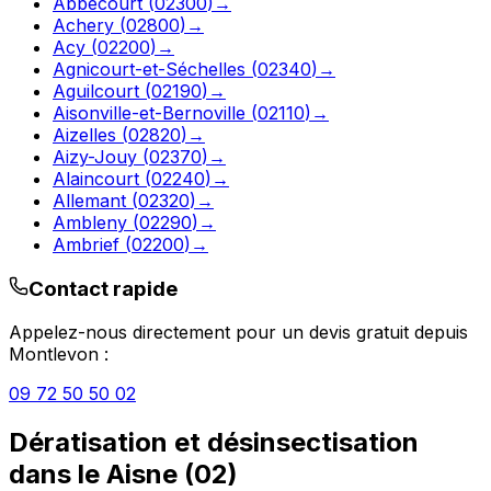
Abbécourt
(
02300
)
→
Achery
(
02800
)
→
Acy
(
02200
)
→
Agnicourt-et-Séchelles
(
02340
)
→
Aguilcourt
(
02190
)
→
Aisonville-et-Bernoville
(
02110
)
→
Aizelles
(
02820
)
→
Aizy-Jouy
(
02370
)
→
Alaincourt
(
02240
)
→
Allemant
(
02320
)
→
Ambleny
(
02290
)
→
Ambrief
(
02200
)
→
Contact rapide
Appelez-nous directement pour un devis gratuit depuis
Montlevon
:
09 72 50 50 02
Dératisation et désinsectisation
dans le
Aisne
(
02
)