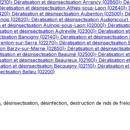
2210
)
›
Dératisation et désinsectisation
Arrancy
(
02860
)
›
Dér
Dératisation et désinsectisation
Athies-sous-Laon
(
02840
)
›
420
)
›
Dératisation et désinsectisation
Aubenton
(
02500
)
›
Dé
nois
(
02820
)
›
Dératisation et désinsectisation
Audignicourt
 et désinsectisation
Aulnois-sous-Laon
(
02000
)
›
Dératisati
sation et désinsectisation
Autreville
(
02300
)
›
Dératisation et
tisation
Bancigny
(
02140
)
›
Dératisation et désinsectisation
renton-sur-Serre
(
02270
)
›
Dératisation et désinsectisation
ion
Barzy-sur-Marne
(
02850
)
›
Dératisation et désinsectisat
isation et désinsectisation
Beaumé
(
02500
)
›
Dératisation et
sation et désinsectisation
Beaurieux
(
02160
)
›
Dératisation e
ation et désinsectisation
Becquigny
(
02110
)
›
Dératisation et
ectisation
Belleu
(
02200
)
 désinsectisation, désinfection, destruction de nids de frelo