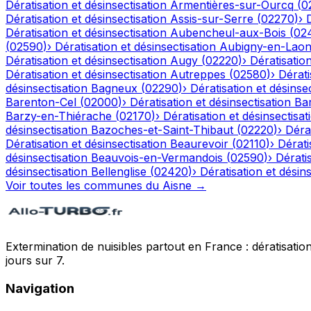
Dératisation et désinsectisation
Armentières-sur-Ourcq
(
0
Dératisation et désinsectisation
Assis-sur-Serre
(
02270
)
›
Dératisation et désinsectisation
Aubencheul-aux-Bois
(
02
(
02590
)
›
Dératisation et désinsectisation
Aubigny-en-Laon
Dératisation et désinsectisation
Augy
(
02220
)
›
Dératisation
Dératisation et désinsectisation
Autreppes
(
02580
)
›
Dérati
désinsectisation
Bagneux
(
02290
)
›
Dératisation et désinsec
Barenton-Cel
(
02000
)
›
Dératisation et désinsectisation
Ba
Barzy-en-Thiérache
(
02170
)
›
Dératisation et désinsectisat
désinsectisation
Bazoches-et-Saint-Thibaut
(
02220
)
›
Dérat
Dératisation et désinsectisation
Beaurevoir
(
02110
)
›
Dérati
désinsectisation
Beauvois-en-Vermandois
(
02590
)
›
Dératis
désinsectisation
Bellenglise
(
02420
)
›
Dératisation et désins
Voir toutes les communes du
Aisne
→
Extermination de nuisibles partout en France : dératisation,
jours sur 7.
Navigation