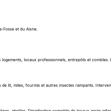
la-Fosse et du Aisne.
ns logements, locaux professionnels, entrepôts et combles.
de lit, mites, fourmis et autres insectes rampants. Interven
uêpes, abeilles. Désinfection complète de locaux après infe