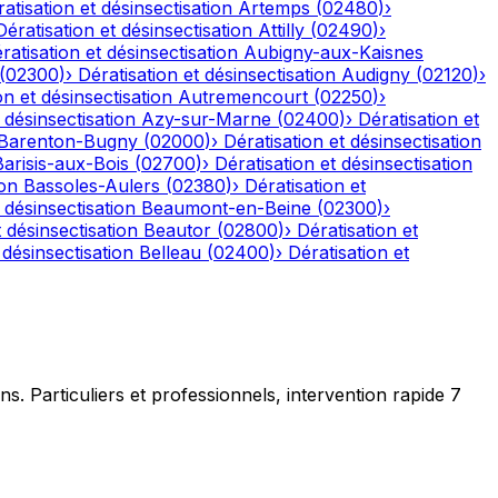
atisation et désinsectisation
Artemps
(
02480
)
›
Dératisation et désinsectisation
Attilly
(
02490
)
›
ratisation et désinsectisation
Aubigny-aux-Kaisnes
(
02300
)
›
Dératisation et désinsectisation
Audigny
(
02120
)
›
on et désinsectisation
Autremencourt
(
02250
)
›
 désinsectisation
Azy-sur-Marne
(
02400
)
›
Dératisation et
Barenton-Bugny
(
02000
)
›
Dératisation et désinsectisation
Barisis-aux-Bois
(
02700
)
›
Dératisation et désinsectisation
ion
Bassoles-Aulers
(
02380
)
›
Dératisation et
 désinsectisation
Beaumont-en-Beine
(
02300
)
›
t désinsectisation
Beautor
(
02800
)
›
Dératisation et
 désinsectisation
Belleau
(
02400
)
›
Dératisation et
ns. Particuliers et professionnels, intervention rapide 7