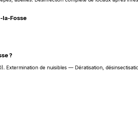
l-la-Fosse
sse
?
0
).
Extermination de nuisibles — Dératisation, désinsectisat