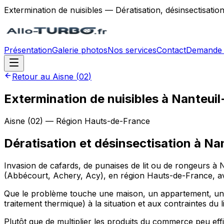
Extermination de nuisibles — Dératisation, désinsectisatio
Présentation
Galerie photos
Nos services
Contact
Demande 
Retour au
Aisne
(
02
)
Extermination de nuisibles à Nanteuil
Aisne
(
02
) — Région
Hauts-de-France
Dératisation et désinsectisation
à
Nan
Invasion de cafards, de punaises de lit ou de rongeurs à 
(Abbécourt, Achery, Acy), en région Hauts-de-France, avec
Que le problème touche une maison, un appartement, un re
traitement thermique) à la situation et aux contraintes du l
Plutôt que de multiplier les produits du commerce peu eff