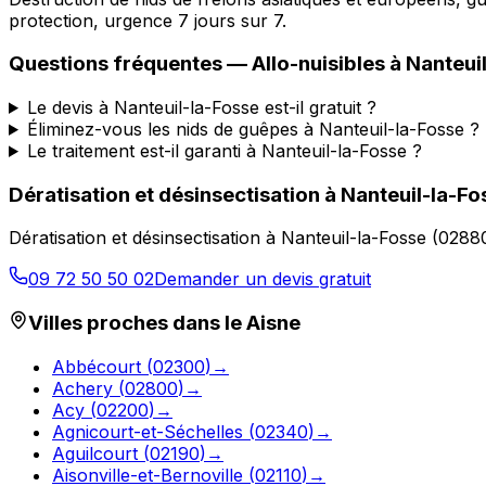
protection, urgence 7 jours sur 7.
Questions fréquentes —
Allo-nuisibles
à
Nanteui
Le devis à Nanteuil-la-Fosse est-il gratuit ?
Éliminez-vous les nids de guêpes à Nanteuil-la-Fosse ?
Le traitement est-il garanti à Nanteuil-la-Fosse ?
Dératisation et désinsectisation
à
Nanteuil-la-Fo
Dératisation et désinsectisation
à
Nanteuil-la-Fosse
(
0288
09 72 50 50 02
Demander un devis gratuit
Villes proches dans le
Aisne
Abbécourt
(
02300
)
→
Achery
(
02800
)
→
Acy
(
02200
)
→
Agnicourt-et-Séchelles
(
02340
)
→
Aguilcourt
(
02190
)
→
Aisonville-et-Bernoville
(
02110
)
→