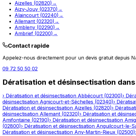
Aizelles
(
02820
)
→
Aizy-Jouy
(
02370
)
→
Alaincourt
(
02240
)
→
Allemant
(
02320
)
→
Ambleny
(
02290
)
→
Ambrief
(
02200
)
→
Contact rapide
Appelez-nous directement pour un devis gratuit depuis
Na
09 72 50 50 02
Dératisation et désinsectisation
dans
›
Dératisation et désinsectisation
Abbécourt
(
02300
)
›
Déra
désinsectisation
Agnicourt-et-Séchelles
(
02340
)
›
Dératisa
Dératisation et désinsectisation
Aizelles
(
02820
)
›
Dératisat
désinsectisation
Allemant
(
02320
)
›
Dératisation et désinsec
Amifontaine
(
02190
)
›
Dératisation et désinsectisation
Amig
(
02800
)
›
Dératisation et désinsectisation
Anguilcourt-le-S
Dératisation et désinsectisation
Any-Martin-Rieux
(
02500
)