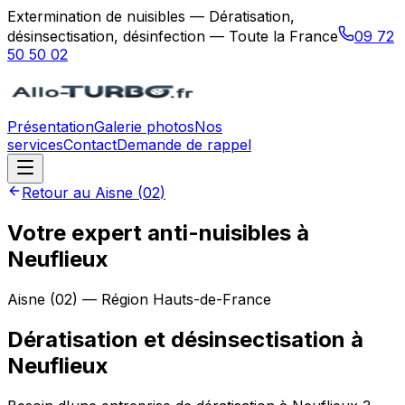
Extermination de nuisibles — Dératisation,
désinsectisation, désinfection — Toute la France
09 72
50 50 02
Présentation
Galerie photos
Nos
services
Contact
Demande de rappel
Retour au
Aisne
(
02
)
Votre expert anti-nuisibles à
Neuflieux
Aisne
(
02
) — Région
Hauts-de-France
Dératisation et désinsectisation
à
Neuflieux