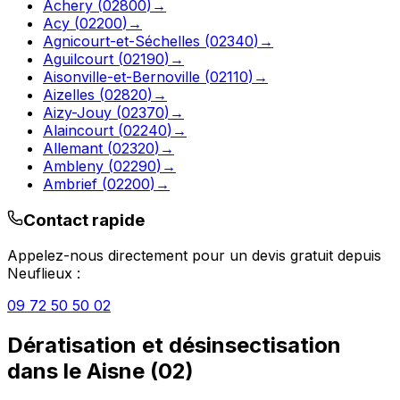
Achery
(
02800
)
→
Acy
(
02200
)
→
Agnicourt-et-Séchelles
(
02340
)
→
Aguilcourt
(
02190
)
→
Aisonville-et-Bernoville
(
02110
)
→
Aizelles
(
02820
)
→
Aizy-Jouy
(
02370
)
→
Alaincourt
(
02240
)
→
Allemant
(
02320
)
→
Ambleny
(
02290
)
→
Ambrief
(
02200
)
→
Contact rapide
Appelez-nous directement pour un devis gratuit depuis
Neuflieux
:
09 72 50 50 02
Dératisation et désinsectisation
dans le
Aisne
(
02
)