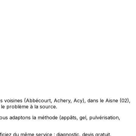
s voisines (Abbécourt, Achery, Acy), dans le Aisne (02),
s le problème à la source.
us adaptons la méthode (appâts, gel, pulvérisation,
iez du même service : diagnostic, devis gratuit,