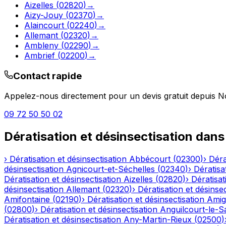
Aizelles
(
02820
)
→
Aizy-Jouy
(
02370
)
→
Alaincourt
(
02240
)
→
Allemant
(
02320
)
→
Ambleny
(
02290
)
→
Ambrief
(
02200
)
→
Contact rapide
Appelez-nous directement pour un devis gratuit depuis
N
09 72 50 50 02
Dératisation et désinsectisation
dans
›
Dératisation et désinsectisation
Abbécourt
(
02300
)
›
Déra
désinsectisation
Agnicourt-et-Séchelles
(
02340
)
›
Dératisa
Dératisation et désinsectisation
Aizelles
(
02820
)
›
Dératisat
désinsectisation
Allemant
(
02320
)
›
Dératisation et désinsec
Amifontaine
(
02190
)
›
Dératisation et désinsectisation
Amig
(
02800
)
›
Dératisation et désinsectisation
Anguilcourt-le-S
Dératisation et désinsectisation
Any-Martin-Rieux
(
02500
)