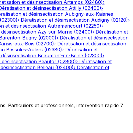
atisation et désinsectisation
Artemps
(
02480
)
›
Dératisation et désinsectisation
Attilly
(
02490
)
›
ratisation et désinsectisation
Aubigny-aux-Kaisnes
(
02300
)
›
Dératisation et désinsectisation
Audigny
(
02120
)
›
on et désinsectisation
Autremencourt
(
02250
)
›
 désinsectisation
Azy-sur-Marne
(
02400
)
›
Dératisation et
Barenton-Bugny
(
02000
)
›
Dératisation et désinsectisation
Barisis-aux-Bois
(
02700
)
›
Dératisation et désinsectisation
ion
Bassoles-Aulers
(
02380
)
›
Dératisation et
 désinsectisation
Beaumont-en-Beine
(
02300
)
›
t désinsectisation
Beautor
(
02800
)
›
Dératisation et
 désinsectisation
Belleau
(
02400
)
›
Dératisation et
ns. Particuliers et professionnels, intervention rapide 7