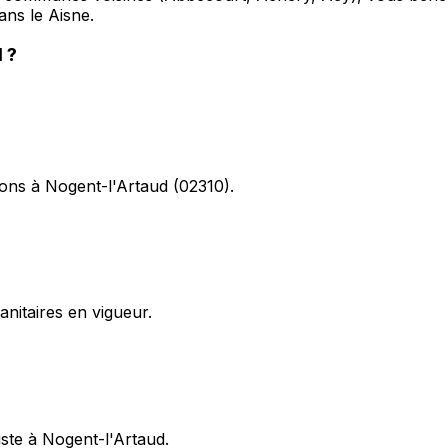
ans le Aisne.
d
?
tions à Nogent-l'Artaud (02310).
itaires en vigueur.
iste à Nogent-l'Artaud.