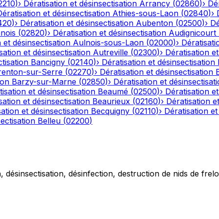
2210
)
›
Dératisation et désinsectisation
Arrancy
(
02860
)
›
Dér
Dératisation et désinsectisation
Athies-sous-Laon
(
02840
)
›
420
)
›
Dératisation et désinsectisation
Aubenton
(
02500
)
›
Dé
nois
(
02820
)
›
Dératisation et désinsectisation
Audignicourt
 et désinsectisation
Aulnois-sous-Laon
(
02000
)
›
Dératisati
sation et désinsectisation
Autreville
(
02300
)
›
Dératisation et
tisation
Bancigny
(
02140
)
›
Dératisation et désinsectisation
renton-sur-Serre
(
02270
)
›
Dératisation et désinsectisation
ion
Barzy-sur-Marne
(
02850
)
›
Dératisation et désinsectisat
isation et désinsectisation
Beaumé
(
02500
)
›
Dératisation et
sation et désinsectisation
Beaurieux
(
02160
)
›
Dératisation e
ation et désinsectisation
Becquigny
(
02110
)
›
Dératisation et
ectisation
Belleu
(
02200
)
 désinsectisation, désinfection, destruction de nids de frelo