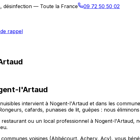
n, désinfection — Toute la France
09 72 50 50 02
de rappel
'Artaud
ent-l'Artaud
nuisibles intervient à Nogent-l'Artaud et dans les commune
n. Rongeurs, cafards, punaises de lit, guêpes : nous éliminon
estaurant ou un local professionnel à Nogent-l'Artaud, no
ieu.
s communes voisines (Abbécourt, Achery, Acy), vous bénéfic