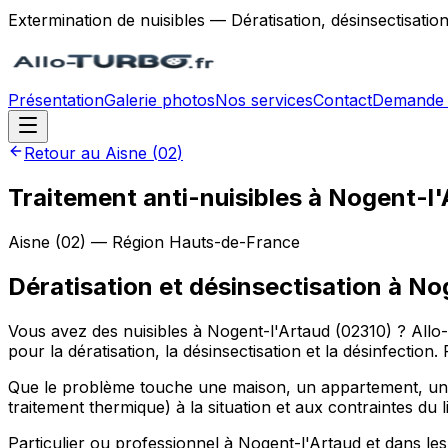
Extermination de nuisibles — Dératisation, désinsectisatio
Présentation
Galerie photos
Nos services
Contact
Demande 
Retour au
Aisne
(
02
)
Traitement anti-nuisibles à Nogent-l
Aisne
(
02
) — Région
Hauts-de-France
Dératisation et désinsectisation
à
Nog
Vous avez des nuisibles à Nogent-l'Artaud (02310) ? Allo-
pour la dératisation, la désinsectisation et la désinfectio
Que le problème touche une maison, un appartement, un r
traitement thermique) à la situation et aux contraintes du l
Particulier ou professionnel à Nogent-l'Artaud et dans le