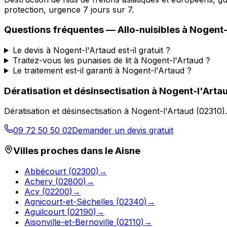
protection, urgence 7 jours sur 7.
Questions fréquentes —
Allo-nuisibles
à
Nogent-
Le devis à Nogent-l'Artaud est-il gratuit ?
Traitez-vous les punaises de lit à Nogent-l'Artaud ?
Le traitement est-il garanti à Nogent-l'Artaud ?
Dératisation et désinsectisation
à
Nogent-l'Arta
Dératisation et désinsectisation
à
Nogent-l'Artaud
(
02310
)
09 72 50 50 02
Demander un devis gratuit
Villes proches dans le
Aisne
Abbécourt
(
02300
)
→
Achery
(
02800
)
→
Acy
(
02200
)
→
Agnicourt-et-Séchelles
(
02340
)
→
Aguilcourt
(
02190
)
→
Aisonville-et-Bernoville
(
02110
)
→