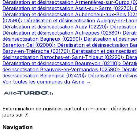
Dératisation et désinsectisation
Armentières-sur-Ourcq
(
0
Dératisation et désinsectisation
Assis-sur-Serre
(
02270
)
›
Dératisation et désinsectisation
Aubencheul-aux-Bois
(
02
(
02590
)
›
Dératisation et désinsectisation
Aubigny-en-Laon
Dératisation et désinsectisation
Augy
(
02220
)
›
Dératisation
Dératisation et désinsectisation
Autreppes
(
02580
)
›
Dérati
désinsectisation
Bagneux
(
02290
)
›
Dératisation et désinsec
Barenton-Cel
(
02000
)
›
Dératisation et désinsectisation
Ba
Barzy-en-Thiérache
(
02170
)
›
Dératisation et désinsectisat
désinsectisation
Bazoches-et-Saint-Thibaut
(
02220
)
›
Dérat
Dératisation et désinsectisation
Beaurevoir
(
02110
)
›
Dérati
désinsectisation
Beauvois-en-Vermandois
(
02590
)
›
Dératis
désinsectisation
Bellenglise
(
02420
)
›
Dératisation et désins
Voir toutes les communes du
Aisne
→
Extermination de nuisibles partout en France : dératisation,
jours sur 7.
Navigation