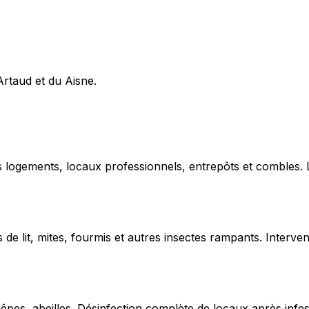
Artaud et du Aisne.
ns logements, locaux professionnels, entrepôts et combles.
de lit, mites, fourmis et autres insectes rampants. Interven
uêpes, abeilles. Désinfection complète de locaux après infe