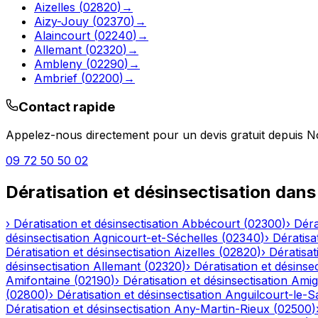
Aizelles
(
02820
)
→
Aizy-Jouy
(
02370
)
→
Alaincourt
(
02240
)
→
Allemant
(
02320
)
→
Ambleny
(
02290
)
→
Ambrief
(
02200
)
→
Contact rapide
Appelez-nous directement pour un devis gratuit depuis
N
09 72 50 50 02
Dératisation et désinsectisation
dans
›
Dératisation et désinsectisation
Abbécourt
(
02300
)
›
Déra
désinsectisation
Agnicourt-et-Séchelles
(
02340
)
›
Dératisa
Dératisation et désinsectisation
Aizelles
(
02820
)
›
Dératisat
désinsectisation
Allemant
(
02320
)
›
Dératisation et désinsec
Amifontaine
(
02190
)
›
Dératisation et désinsectisation
Amig
(
02800
)
›
Dératisation et désinsectisation
Anguilcourt-le-S
Dératisation et désinsectisation
Any-Martin-Rieux
(
02500
)