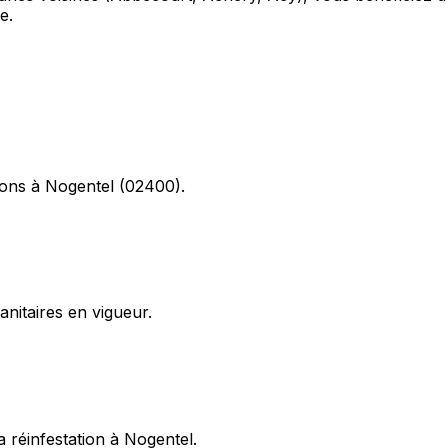
e.
tions à Nogentel (02400).
itaires en vigueur.
 réinfestation à Nogentel.