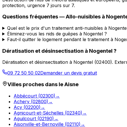
protection, urgence 7 jours sur 7.
Questions fréquentes —
Allo-nuisibles
à
Nogente
Quel est le prix d'un traitement anti-nuisibles à Nogente
Éliminez-vous les nids de guêpes à Nogentel ?
Faut-il quitter le logement pendant le traitement à Noge
Dératisation et désinsectisation
à
Nogentel
?
Dératisation et désinsectisation
à
Nogentel
(
02400
).
Exter
09 72 50 50 02
Demander un devis gratuit
Villes proches dans le
Aisne
Abbécourt
(
02300
)
→
Achery
(
02800
)
→
Acy
(
02200
)
→
Agnicourt-et-Séchelles
(
02340
)
→
Aguilcourt
(
02190
)
→
Aisonville-et-Bernoville
(
02110
)
→