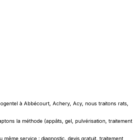
 Nogentel à Abbécourt, Achery, Acy, nous traitons rats,
ons la méthode (appâts, gel, pulvérisation, traitement
même service : diagnostic, devis gratuit, traitement