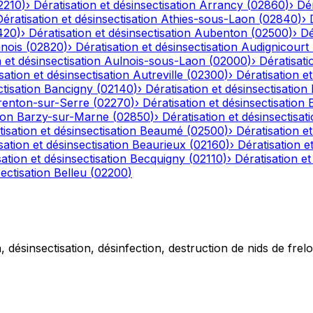
2210
)
›
Dératisation et désinsectisation
Arrancy
(
02860
)
›
Dér
Dératisation et désinsectisation
Athies-sous-Laon
(
02840
)
›
420
)
›
Dératisation et désinsectisation
Aubenton
(
02500
)
›
Dé
nois
(
02820
)
›
Dératisation et désinsectisation
Audignicourt
 et désinsectisation
Aulnois-sous-Laon
(
02000
)
›
Dératisati
sation et désinsectisation
Autreville
(
02300
)
›
Dératisation et
tisation
Bancigny
(
02140
)
›
Dératisation et désinsectisation
renton-sur-Serre
(
02270
)
›
Dératisation et désinsectisation
ion
Barzy-sur-Marne
(
02850
)
›
Dératisation et désinsectisat
isation et désinsectisation
Beaumé
(
02500
)
›
Dératisation et
sation et désinsectisation
Beaurieux
(
02160
)
›
Dératisation e
ation et désinsectisation
Becquigny
(
02110
)
›
Dératisation et
ectisation
Belleu
(
02200
)
 désinsectisation, désinfection, destruction de nids de frelo