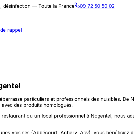
n, désinfection — Toute la France
09 72 50 50 02
de rappel
gentel
débarrasse particuliers et professionnels des nuisibles. De
ons avec des produits homologués.
staurant ou un local professionnel à Nogentel, nous adapt
nes voisines (Abbécourt, Achery, Acy), vous bénéficiez du 