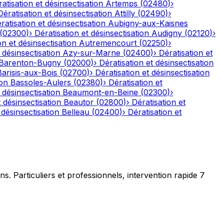
atisation et désinsectisation
Artemps
(
02480
)
›
Dératisation et désinsectisation
Attilly
(
02490
)
›
ratisation et désinsectisation
Aubigny-aux-Kaisnes
(
02300
)
›
Dératisation et désinsectisation
Audigny
(
02120
)
›
on et désinsectisation
Autremencourt
(
02250
)
›
 désinsectisation
Azy-sur-Marne
(
02400
)
›
Dératisation et
Barenton-Bugny
(
02000
)
›
Dératisation et désinsectisation
Barisis-aux-Bois
(
02700
)
›
Dératisation et désinsectisation
ion
Bassoles-Aulers
(
02380
)
›
Dératisation et
 désinsectisation
Beaumont-en-Beine
(
02300
)
›
t désinsectisation
Beautor
(
02800
)
›
Dératisation et
 désinsectisation
Belleau
(
02400
)
›
Dératisation et
ns. Particuliers et professionnels, intervention rapide 7