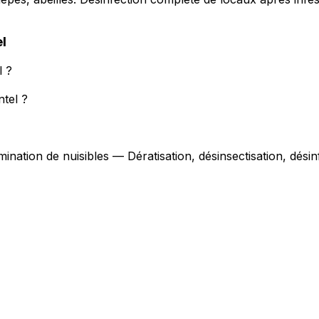
l
l ?
ntel ?
mination de nuisibles — Dératisation, désinsectisation, dés