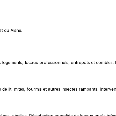
et du Aisne.
ns logements, locaux professionnels, entrepôts et combles.
de lit, mites, fourmis et autres insectes rampants. Interven
uêpes, abeilles. Désinfection complète de locaux après infe