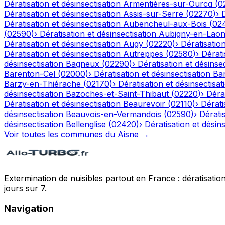
Dératisation et désinsectisation
Armentières-sur-Ourcq
(
0
Dératisation et désinsectisation
Assis-sur-Serre
(
02270
)
›
Dératisation et désinsectisation
Aubencheul-aux-Bois
(
02
(
02590
)
›
Dératisation et désinsectisation
Aubigny-en-Laon
Dératisation et désinsectisation
Augy
(
02220
)
›
Dératisation
Dératisation et désinsectisation
Autreppes
(
02580
)
›
Dérati
désinsectisation
Bagneux
(
02290
)
›
Dératisation et désinsec
Barenton-Cel
(
02000
)
›
Dératisation et désinsectisation
Ba
Barzy-en-Thiérache
(
02170
)
›
Dératisation et désinsectisat
désinsectisation
Bazoches-et-Saint-Thibaut
(
02220
)
›
Dérat
Dératisation et désinsectisation
Beaurevoir
(
02110
)
›
Dérati
désinsectisation
Beauvois-en-Vermandois
(
02590
)
›
Dératis
désinsectisation
Bellenglise
(
02420
)
›
Dératisation et désins
Voir toutes les communes du
Aisne
→
Extermination de nuisibles partout en France : dératisation,
jours sur 7.
Navigation