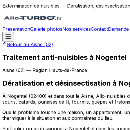
Extermination de nuisibles — Dératisation, désinsectisatio
Présentation
Galerie photos
Nos services
Contact
Demande 
Retour au
Aisne
(
02
)
Traitement anti-nuisibles à Nogentel
Aisne
(
02
) — Région
Hauts-de-France
Dératisation et désinsectisation
à
No
À Nogentel (02400) et dans tout le Aisne, Allo-nuisibles 
souris, cafards, punaises de lit, fourmis, guêpes et frel
Que le problème touche une maison, un appartement, un re
thermique) à la situation et aux contraintes du lieu.
Particulier ou professionnel à Nogentel et dans les commu