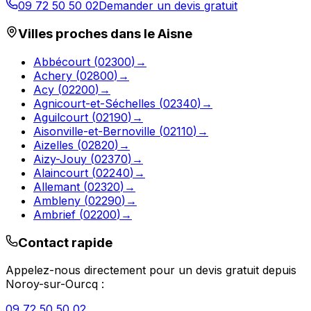
09 72 50 50 02
Demander un devis gratuit
Villes proches dans le
Aisne
Abbécourt
(
02300
)
→
Achery
(
02800
)
→
Acy
(
02200
)
→
Agnicourt-et-Séchelles
(
02340
)
→
Aguilcourt
(
02190
)
→
Aisonville-et-Bernoville
(
02110
)
→
Aizelles
(
02820
)
→
Aizy-Jouy
(
02370
)
→
Alaincourt
(
02240
)
→
Allemant
(
02320
)
→
Ambleny
(
02290
)
→
Ambrief
(
02200
)
→
Contact rapide
Appelez-nous directement pour un devis gratuit depuis
Noroy-sur-Ourcq
:
09 72 50 50 02