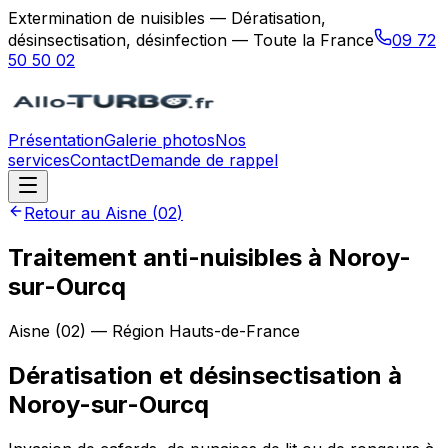
Extermination de nuisibles — Dératisation,
désinsectisation, désinfection — Toute la France
09 72
50 50 02
Présentation
Galerie photos
Nos
services
Contact
Demande de rappel
Retour au
Aisne
(
02
)
Traitement anti-nuisibles à Noroy-
sur-Ourcq
Aisne
(
02
) — Région
Hauts-de-France
Dératisation et désinsectisation
à
Noroy-sur-Ourcq